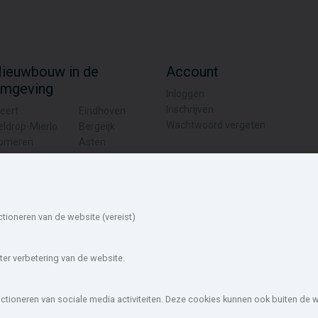
ieuwbouw in de
Account
mgeving
Inloggen
Inschrijven
eert
Eindhoven
Wachtwoord vergeten
eldrop-Mierlo
Bergeijk
omeren
Asten
aalre
Valkenswaard
eeze-Leende
Nederweert
ouw-nederland.nl
, met meer dan 85.466 nieuwbouwwoningen in 1.62
ctioneren van de website (vereist)
wOffice B.V.
Disclaimer
|
Privacyverklaring & Cookiebeleid
|
Cookies i
er verbetering van de website.
unctioneren van sociale media activiteiten. Deze cookies kunnen ook buiten de