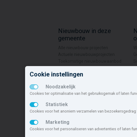
Nieuwbouw in deze
N
gemeente
o
Alle nieuwbouw projecten
W
Actuele nieuwbouwprojecten
G
Toekomstige nieuwbouwaanbod
S
Koopwoningen
W
Cookie instellingen
Huurwoningen en appartementen
H
Noodzakelijk
Deze site maakt deel uit van
www.nieuwb
nieuwbouwsite van Nederland.
Cookies ter optimalisatie van het gebruiksgemak of laten fun
Statistiek
Copyright © 2007- 2026 Xitres Nieuwbou
Cookies voor het anoniem verzamelen van bezoekersgedrag t
Marketing
Cookies voor het personaliseren van advertenties of laten f