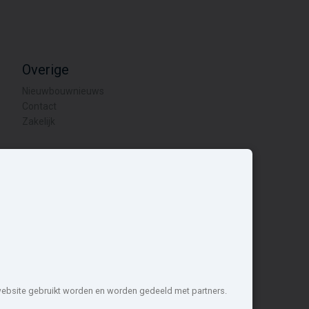
Overige
Nieuwbouwnieuws
Contact
Zakelijk
1 projecten de meest complete
nstellen
 website gebruikt worden en worden gedeeld met partners.