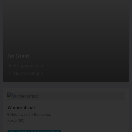
De Staat
96 Koopwoningen
35 Huurwoningen
Winnerstraat
Nederweert > Budschop
Koop (80)