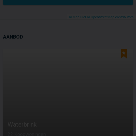
© MapTiler
© OpenStreetMap contributors
AANBOD
Waterbrink
22 Koopwoningen