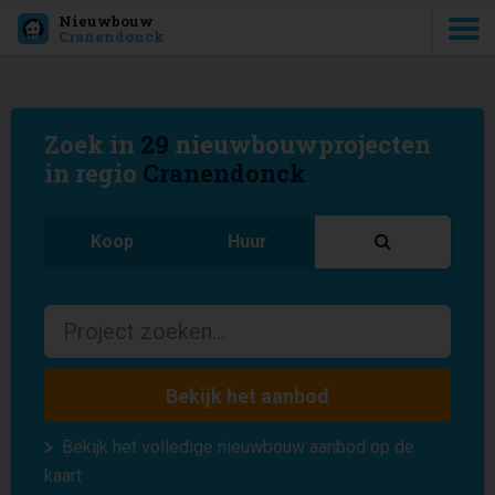
Nieuwbouw
Cranendonck
Zoek in
29
nieuwbouwprojecten
in regio
Cranendonck
Koop
Huur
Bekijk het aanbod
Bekijk het volledige nieuwbouw aanbod op de
kaart