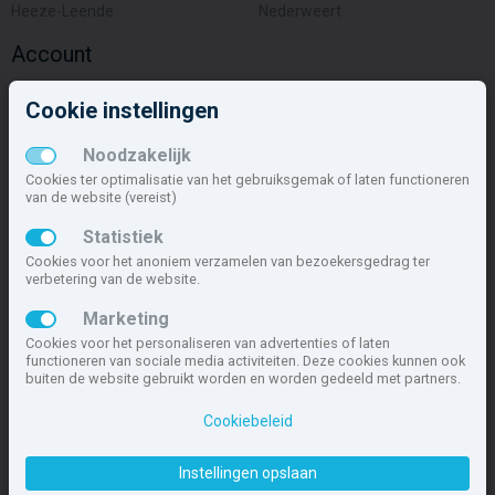
Heeze-Leende
Nederweert
Account
Inloggen
Cookie instellingen
Inschrijven
Wachtwoord vergeten
Noodzakelijk
Overige
Cookies ter optimalisatie van het gebruiksgemak of laten functioneren
van de website (vereist)
Nieuwbouwnieuws
Statistiek
Contact
Cookies voor het anoniem verzamelen van bezoekersgedrag ter
Zakelijk
verbetering van de website.
Deze site maakt deel uit van
www.nieuwbouw-nederland.nl
, met
Marketing
meer dan 85.466 nieuwbouwwoningen in 1.621 projecten de meest
Cookies voor het personaliseren van advertenties of laten
complete nieuwbouwsite van Nederland.
functioneren van sociale media activiteiten. Deze cookies kunnen ook
buiten de website gebruikt worden en worden gedeeld met partners.
Copyright © 2007- 2026 Xitres NieuwbouwOffice B.V.
Disclaimer
|
Privacyverklaring & Cookiebeleid
|
Cookies instellen
Cookiebeleid
Instellingen opslaan