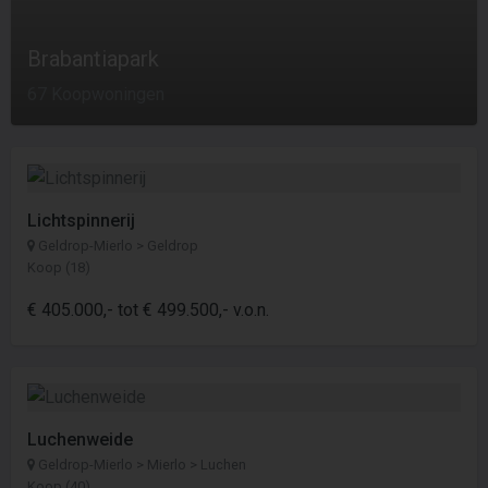
Brabantiapark
67 Koopwoningen
Lichtspinnerij
Geldrop-Mierlo > Geldrop
Koop (18)
€ 405.000,- tot € 499.500,- v.o.n.
Luchenweide
Geldrop-Mierlo > Mierlo > Luchen
Koop (40)